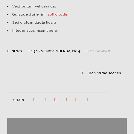
Vestibulum vel gravida.
Quisque dui enim,
sollicitudin
.
Sed dictum ligula ligula.
Integer accumsan libero.
on
NEWS
6:30 PM , NOVEMBER 10, 2014
Comments Off
The
Adventure
Begins
Behind the scenes
SHARE