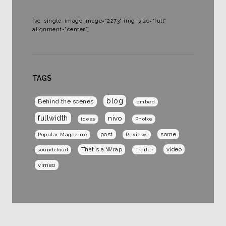
[vc_single_image image="2273" img_size="full"
alignment="center"]
TAGS
blog
Behind the scenes
embed
fullwidth
nivo
ideas
Photos
post
some
Popular Magazine
Reviews
That's a Wrap
video
soundcloud
Trailer
vimeo