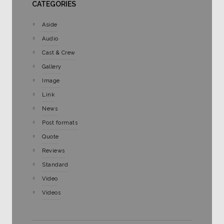
CATEGORIES
Aside
Audio
Cast & Crew
Gallery
Image
Link
News
Post formats
Quote
Reviews
Standard
Video
Videos